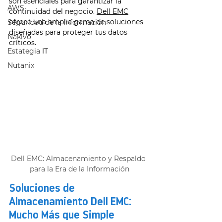
son esenciales para garantizar la 
AWS
continuidad del negocio. 
Dell EMC
ofrece una amplia gama de soluciones 
Seguridad de la Información
diseñadas para proteger tus datos 
Nakivo
críticos. 
Estategia IT
Nutanix
Dell EMC: Almacenamiento y Respaldo 
para la Era de la Información
Soluciones de 
Almacenamiento Dell EMC: 
Mucho Más que Simple 