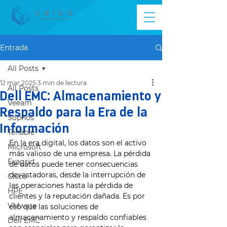
Entrada
All Posts
12 mar 2025
3 min de lectura
All Posts
Dell EMC: Almacenamiento y
Veeam
Respaldo para la Era de la
Sophos
Información
Tenable
En la era digital, los datos son el activo 
Microsoft
más valioso de una empresa. La pérdida 
Exagrid
de datos puede tener consecuencias 
devastadoras, desde la interrupción de 
Cisco
las operaciones hasta la pérdida de 
HPE
clientes y la reputación dañada. Es por 
VMware
eso que las soluciones de 
almacenamiento y respaldo confiables 
Dell EMC