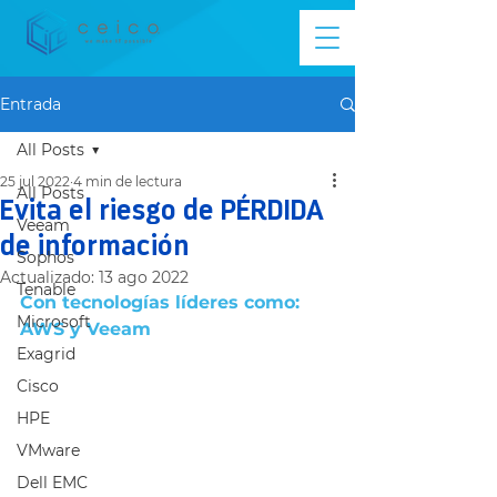
Entrada
All Posts
25 jul 2022
4 min de lectura
All Posts
Evita el riesgo de PÉRDIDA
Veeam
de información
Sophos
Actualizado:
13 ago 2022
Tenable
Con tecnologías líderes como:  
Microsoft
AWS y Veeam 
Exagrid
Cisco
HPE
VMware
Dell EMC