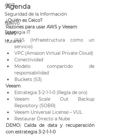
AWS
Agenda
Seguridad de la Información
¿Quién es Ceico? 
Nakivo
Razones para usar AWS y Veeam
Estategia IT
AWS
IAAS (Infraestructura como un 
Nutanix
servicio)
VPC (Amazon Virtual Private Cloud)
Conectividad
Modelo compartido de 
responsabilidad
Buckets (S3)
Veeam
Estrategia 3-2-1-1-0 (Regla de oro)
Veeam Scale Out Backup 
Repository (SOBR)
Veeam Universal License – VUL
Restaurar Directo a Nube
DEMO: Caída de data y recuperación 
con estrategia 3-2-1-1-0