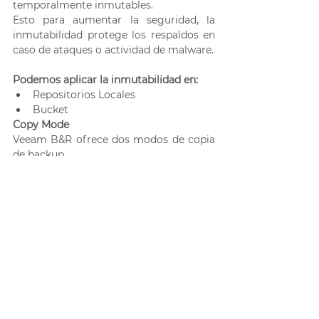
temporalmente inmutables. 
Esto para aumentar la seguridad, la 
inmutabilidad protege los respaldos en 
caso de ataques o actividad de malware.
Podemos aplicar la inmutabilidad en:
Repositorios Locales
Bucket
Copy Mode 
Veeam B&R ofrece dos modos de copia 
de backup.
Copia inmediata
Copia periódica 
Move Mode 
Veeam B&R utiliza una sesión de 
descarga que se ejecuta 
automáticamente cada 4 horas.
GFS Archiving
Permite almacenar copias de seguridad 
de máquinas virtuales durante largos 
períodos de tiempo, durante semanas, 
meses y años.