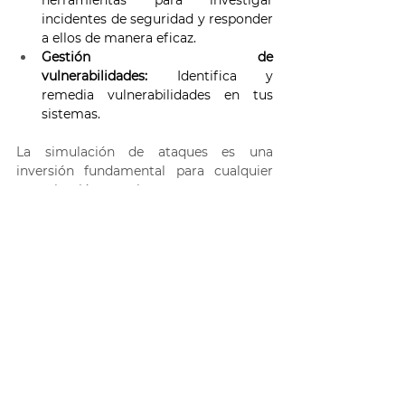
incidentes de seguridad y responder 
a ellos de manera eficaz. 
Gestión de 
vulnerabilidades:
 Identifica y 
remedia vulnerabilidades en tus 
sistemas. 
La simulación de ataques es una 
inversión fundamental para cualquier 
organización que busque proteger sus 
activos digitales. Al trabajar con Ceico, 
partner certificado de 
Microsoft
, podrás 
aprovechar al máximo las capacidades 
de Microsoft 365 Defender y fortalecer 
tu defensa contra las amenazas 
cibernéticas. 
Implementa Microsoft 365 
Defender con la ayuda de 
Ceico
 y 
nuestros expertos. Optimiza tu 
seguridad y protege tus datos. 