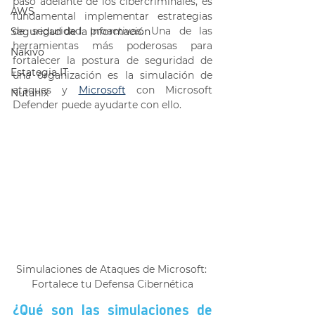
paso adelante de los cibercriminales, es 
AWS
fundamental implementar estrategias 
de seguridad proactivas. Una de las 
Seguridad de la Información
herramientas más poderosas para 
Nakivo
fortalecer la postura de seguridad de 
Estategia IT
una organización es la simulación de 
ataques y 
Microsoft
 con Microsoft 
Nutanix
Defender puede ayudarte con ello. 
Simulaciones de Ataques de Microsoft: 
Fortalece tu Defensa Cibernética
¿Qué son las simulaciones de 