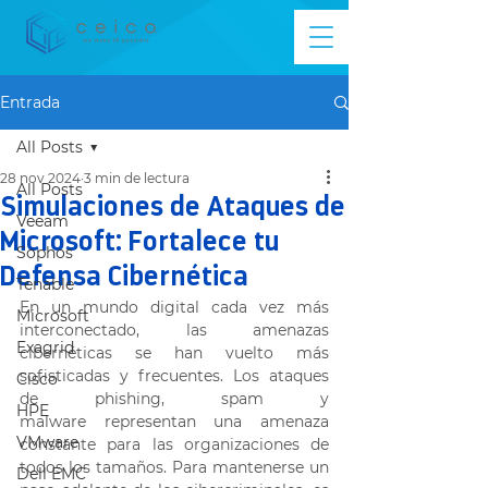
Entrada
All Posts
28 nov 2024
3 min de lectura
All Posts
Simulaciones de Ataques de
Veeam
Microsoft: Fortalece tu
Sophos
Defensa Cibernética
Tenable
En un mundo digital cada vez más 
Microsoft
interconectado, las amenazas 
Exagrid
cibernéticas se han vuelto más 
sofisticadas y frecuentes. Los ataques 
Cisco
de phishing, spam y 
HPE
malware representan una amenaza 
VMware
constante para las organizaciones de 
todos los tamaños. Para mantenerse un 
Dell EMC