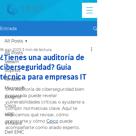
Entrada
All Posts
18 ago 2025
3 min de lectura
All Posts
¿Tienes una auditoría de
Veeam
ciberseguridad? Guía
Sophos
técnica para empresas IT
Tenable
Microsoft
Una auditoría de ciberseguridad bien 
preparada puede revelar 
Exagrid
vulnerabilidades críticas o ayudarte a 
Cisco
cumplir normativas clave. Aquí te 
HPE
explicamos qué revisar, cómo 
prepararte y cómo 
Ceico
 puede 
VMware
acompañarte como aliado experto.
Dell EMC