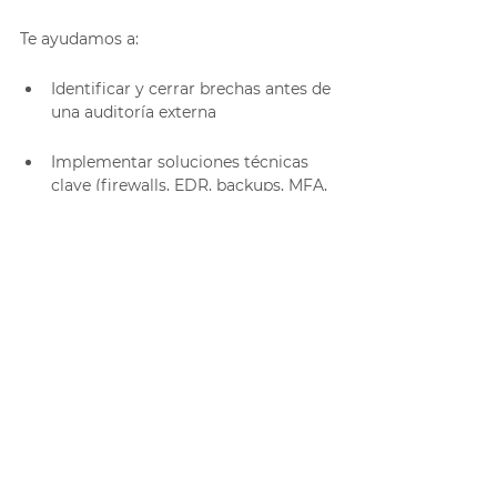
Te ayudamos a:
Identificar y cerrar brechas antes de 
una auditoría externa
Implementar soluciones técnicas 
clave (firewalls, EDR, backups, MFA, 
etc.)
Ejecutar pruebas de 
vulnerabilidades y simulacros de 
recuperación
Cumplir con marcos regulatorios 
(ISO 27001, LFPDPPP, PCI-DSS)
Como 
partners certificados
 de 
soluciones como 
Sophos
, 
Nakivo
, 
Cisco 
Meraki
 y 
Veeam
, y con un equipo 