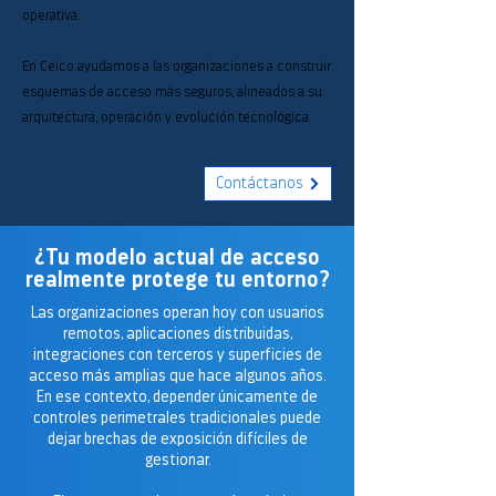
operativa.
En Ceico ayudamos a las organizaciones a construir
esquemas de acceso más seguros, alineados a su
arquitectura, operación y evolución tecnológica.
Contáctanos
¿Tu modelo actual de acceso
realmente protege tu entorno?
Las organizaciones operan hoy con usuarios
remotos, aplicaciones distribuidas,
integraciones con terceros y superficies de
acceso más amplias que hace algunos años.
En ese contexto, depender únicamente de
controles perimetrales tradicionales puede
dejar brechas de exposición difíciles de
gestionar.