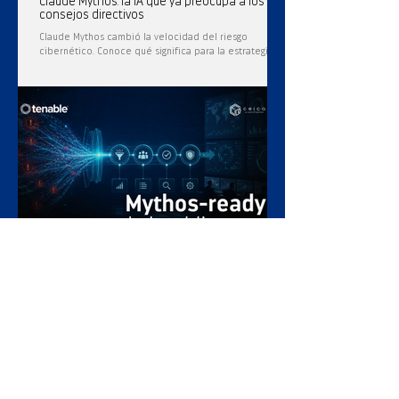
Claude Mythos: la IA que ya preocupa a los
consejos directivos
Claude Mythos cambió la velocidad del riesgo
cibernético. Conoce qué significa para la estrategia de
seguridad de tu empresa.
Mythos-ready: el checklist que necesita tu
equipo de TI
¿Qué significa que tu empresa esté "Mythos-ready"? Un
framework práctico para que tu empresa esté lista
frente a vulnerabilidades descubiertas por IA a
velocidad de máquina.