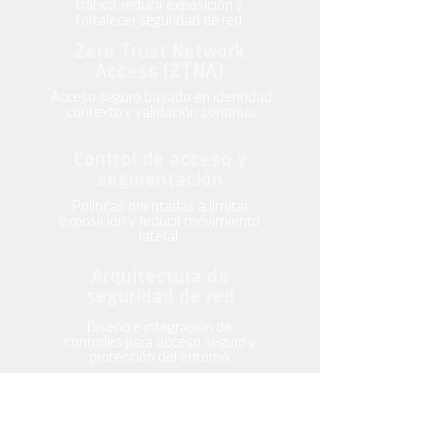
tráfico, reducir exposición y
fortalecer seguridad de red.
Zero Trust Network
Access (ZTNA)
Acceso seguro basado en identidad,
contexto y validación continua.
Control de acceso y
segmentación
Políticas orientadas a limitar
exposición y reducir movimiento
lateral.
Arquitectura de
seguridad de red
Diseño e integración de
controles para acceso seguro y
protección del entorno.