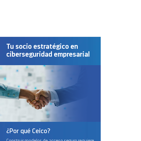
O. M
O. M
Tu socio estratégico en
ciberseguridad empresarial
¿Por qué Ceico?