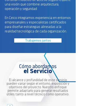
Construir modelos de acceso seguro requiere
una visión que combine arquitectura,
operación y seguridad.
En Ceico integramos experiencia en entornos
empresariales y especialistas certificados
para diseñar estrategias alineadas a la
realidad tecnológica de cada organización.
Trabajemos juntos
Cómo abordamos
el Servicio
El alcance y profundidad de este servicio
pueden variar según el entorno, exposición y
objetivos del proyecto. Nuestro enfoque
permite adaptarlo para generar resultados
útiles tanto a nivel técnico como operativo.