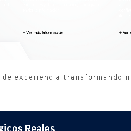
do el
entre redes y determinan la mejor ruta para
admini
enviar la información.
config
desde 
+ Ver más información
+ Ver 
 de experiencia transformando n
gicos Reales