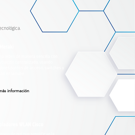
ecnológica.
 Meraki
na redes de manera sencilla con
stración centralizada, usando
dores puntos de acceso, switches y
ad en la nube.
más información
oladores WLAN Cisco
tivos de red que simplifican la