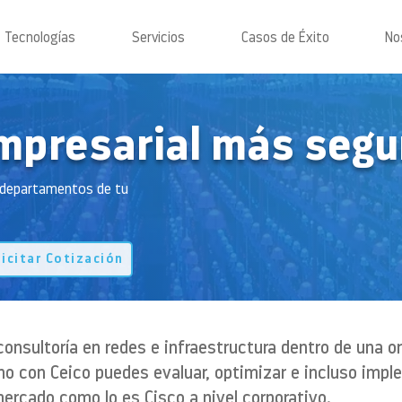
Tecnologías
Servicios
Casos de Éxito
No
mpresarial más segu
s departamentos de tu
licitar Cotización
consultoría en redes e infraestructura dentro de una or
o con Ceico puedes evaluar, optimizar e incluso imple
mercado como lo es Cisco a nivel corporativo.