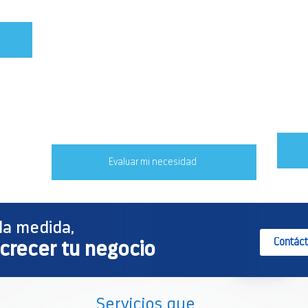
• Gestión de políticas de seguridad y
• Pro
crecimiento de red.
en en
• Pla
desas
• Mon
de vi
Evaluar mi necesidad
 la medida,
Contác
crecer tu negocio
Servicios que