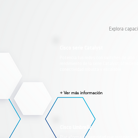
Explora capaci
Cisco serie Catalyst
Potencia tus redes con switches de alto
rendimiento de la serie Catalyst, ofrecien
conectividad robusta y escalable.
+ Ver más información
Cisco Umbrella
Plataforma de seguridad que protege tu r