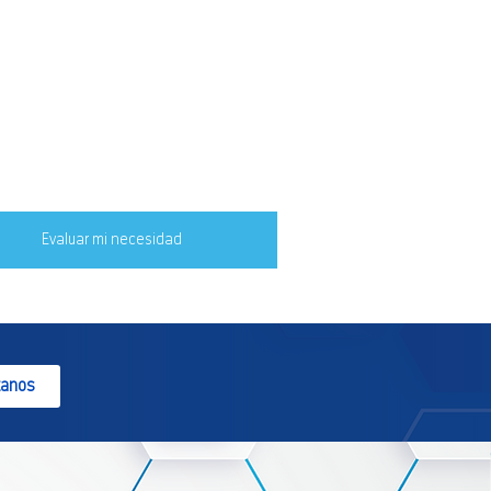
tección de endpoints para equipos
tornos híbridos y remotos.
neación de recuperación ante
tres y continuidad operativa.
itoreo proactivo y gestión del ciclo
da de la red.
Evaluar mi necesidad
tanos