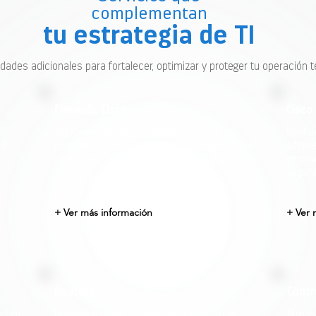
complementan
tu estrategia de TI
dades adicionales para fortalecer, optimizar y proteger tu operación t
Firewalls Cisco
Cisco
Soluciones de seguridad perimetral que
Gestio
do
protegen las redes y los sistemas informáticos
admini
contra amenazas y accesos no autorizados
innova
segurid
+ Ver más información
+ Ver 
Routers
Contr
ed en
Dispositivos que dirigen el tráfico de datos
Disposi