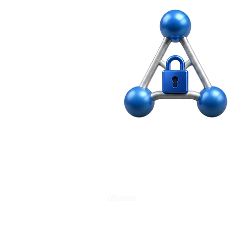
Protección y
conectividad de r
base
Objetivo:
Establecer una infraestructura de 
confiable, segura y bien document