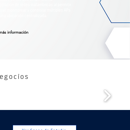
stración de redes inalámbricas al permitir
urar, monitorear y controlar múltiples APs
una ubicación centralizada.
más información
egocios