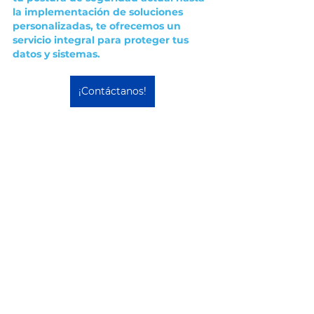
la implementación de soluciones 
personalizadas, te ofrecemos un 
servicio integral para proteger tus 
datos y sistemas. 
¡Contáctanos!
Seguridad De La Informacion
Microsoft
Seguridad
Microsoft
Ver todo
Entradas recientes