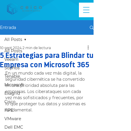
Entrada
All Posts
10 sept 2024
2 min de lectura
All Posts
5 Estrategias para Blindar tu
Veeam
Empresa con Microsoft 365
Sophos
En un mundo cada vez más digital, la 
Tenable
seguridad cibernética se ha convertido 
Microsoft
en una prioridad absoluta para las 
empresas. Los ciberataques son cada 
Exagrid
vez más sofisticados y frecuentes, por 
Cisco
lo que proteger tus datos y sistemas es 
fundamental. 
HPE
VMware
Dell EMC