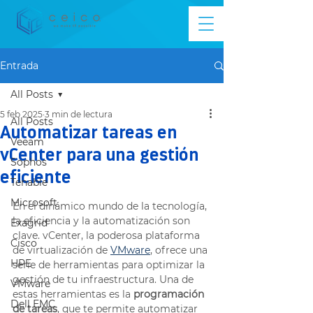
Entrada
All Posts
5 feb 2025
3 min de lectura
All Posts
Automatizar tareas en
Veeam
vCenter para una gestión
Sophos
eficiente
Tenable
Microsoft
En el dinámico mundo de la tecnología, 
la eficiencia y la automatización son 
Exagrid
clave. vCenter, la poderosa plataforma 
Cisco
de virtualización de 
VMware
, ofrece una 
HPE
serie de herramientas para optimizar la 
gestión de tu infraestructura. Una de 
VMware
estas herramientas es la
 programación 
Dell EMC
de tareas
, que te permite automatizar 