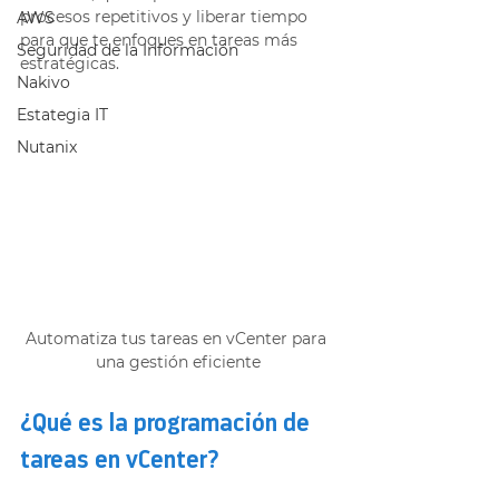
procesos repetitivos y liberar tiempo 
AWS
para que te enfoques en tareas más 
Seguridad de la Información
estratégicas. 
Nakivo
Estategia IT
Nutanix
Automatiza tus tareas en vCenter para 
una gestión eficiente
¿Qué es la programación de 
tareas en vCenter? 