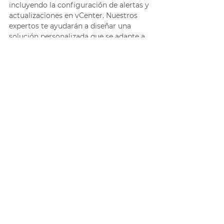
incluyendo la configuración de alertas y 
actualizaciones en vCenter. Nuestros 
expertos te ayudarán a diseñar una 
solución personalizada que se adapte a 
las necesidades específicas de tu 
negocio, garantizando la seguridad y 
disponibilidad de tus servicios. 
Con 
Ceico
, puedes aprovechar al 
máximo las capacidades de vCenter y 
transformar tu entorno virtual en una 
infraestructura más segura, confiable y 
eficiente 
¡Contáctanos!
Infraestructura
Continuidad de negocio
Seguridad
VMware