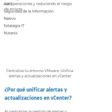
tus operaciones y reduciendo el riesgo 
AWS
de errores. 
Seguridad de la Información
Nakivo
Estategia IT
Nutanix
Centraliza tu entorno VMware: Unifica 
alertas y actualizaciones en vCenter
¿Por qué unificar alertas y 
actualizaciones en vCenter? 
Al centralizar la gestión de alertas y 