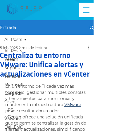
Entrada
All Posts
5 feb 2025
2 min de lectura
All Posts
Centraliza tu entorno
Veeam
VMware: Unifica alertas y
Sophos
actualizaciones en vCenter
Tenable
Microsoft
En un entorno de TI cada vez más 
complejo, gestionar múltiples consolas 
Exagrid
y herramientas para monitorear y 
Cisco
mantener tu infraestructura 
VMware
HPE
puede resultar abrumador. 
vCenter
 ofrece una solución unificada 
VMware
que te permite centralizar la gestión de 
Dell EMC
alertas y actualizaciones, simplificando 