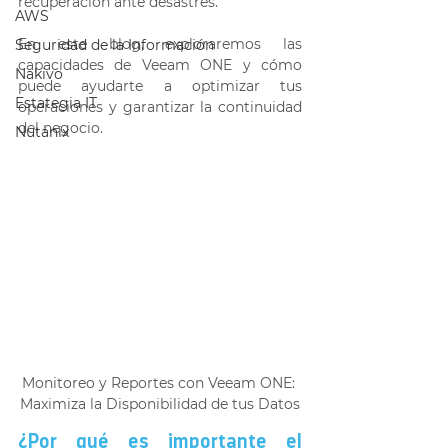
recuperación ante desastres. 
AWS
En este blog, exploraremos las 
Seguridad de la Información
capacidades de Veeam ONE y cómo 
Nakivo
puede ayudarte a optimizar tus 
Estategia IT
operaciones y garantizar la continuidad 
del negocio. 
Nutanix
Monitoreo y Reportes con Veeam ONE: 
Maximiza la Disponibilidad de tus Datos
¿Por qué es importante el 