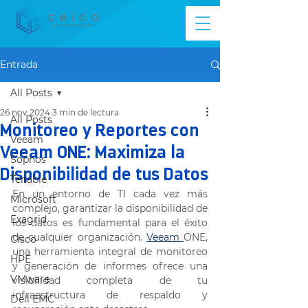
Entrada
All Posts
26 nov 2024
3 min de lectura
All Posts
Monitoreo y Reportes con
Veeam
Veeam ONE: Maximiza la
Sophos
Disponibilidad de tus Datos
Tenable
En un entorno de TI cada vez más 
Microsoft
complejo, garantizar la disponibilidad de 
Exagrid
los datos es fundamental para el éxito 
de cualquier organización. 
Veeam 
ONE, 
Cisco
una herramienta integral de monitoreo 
HPE
y generación de informes ofrece una 
VMware
visibilidad completa de tu 
infraestructura de respaldo y 
Dell EMC