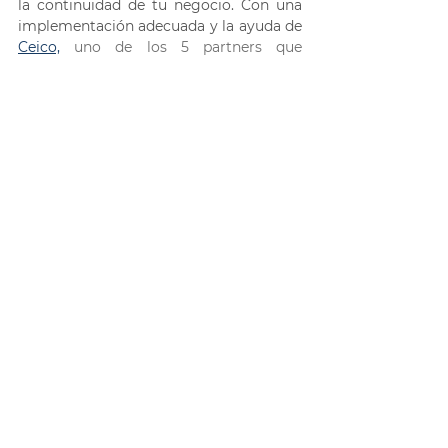
la continuidad de tu negocio. Con una 
implementación adecuada y la ayuda de 
Ceico,
uno de los 5 partners que 
conforman el programa Veeam 
Accredited Service Partner (VASP), 
puedes aprovechar al máximo las 
capacidades de Veeam ONE. 
¿Estás listo para llevar tu gestión 
de datos al siguiente 
nivel? Contacta con nosotros hoy 
mismo y descubre cómo Veeam 
ONE puede ayudarte. 
¡Contáctanos!
Ceico
Data Center
Veeam
Veeam