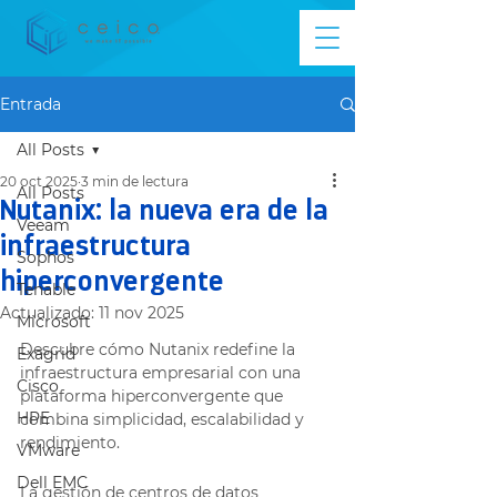
Entrada
All Posts
20 oct 2025
3 min de lectura
All Posts
Nutanix: la nueva era de la
Veeam
infraestructura
Sophos
hiperconvergente
Tenable
Actualizado:
11 nov 2025
Microsoft
Descubre cómo Nutanix redefine la 
Exagrid
infraestructura empresarial con una 
Cisco
plataforma hiperconvergente que 
HPE
combina simplicidad, escalabilidad y 
rendimiento.
VMware
Dell EMC
La gestión de centros de datos 