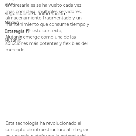
AWS
empresariales se ha vuelto cada vez 
más compleja: múltiples servidores, 
Seguridad de la Información
almacenamiento fragmentado y un 
Nakivo
mantenimiento que consume tiempo y 
recursos. En este contexto, 
Estategia IT
Nutanix
 emerge como una de las 
Nutanix
soluciones más potentes y flexibles del 
mercado.
Esta tecnología ha revolucionado el 
concepto de infraestructura al integrar 
en una sola plataforma la potencia del 