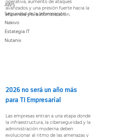
operativa, aumento de ataques 
AWS
avanzados y una presión fuerte hacia la 
Seguridad de la Información
eficiencia y la automatización.
Nakivo
Estategia IT
Nutanix
2026 no será un año más 
para TI Empresarial
Las empresas entran a una etapa donde 
la infraestructura, la ciberseguridad y la 
administración moderna deben 
evolucionar al ritmo de las amenazas y 