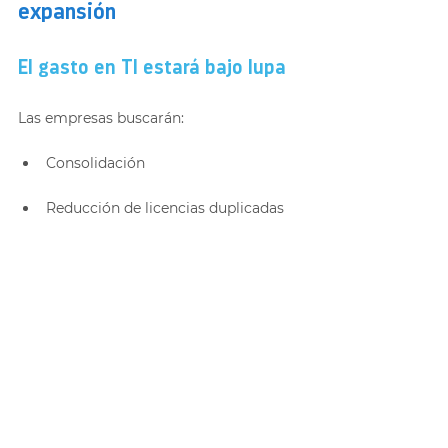
expansión
El gasto en TI estará bajo lupa
Las empresas buscarán:
Consolidación
Reducción de licencias duplicadas
Optimización de cargas en nube
Aprovechar mejor hardware 
existente
Evitar sobrecostos de soporte
Optimización como estrategia 
principal