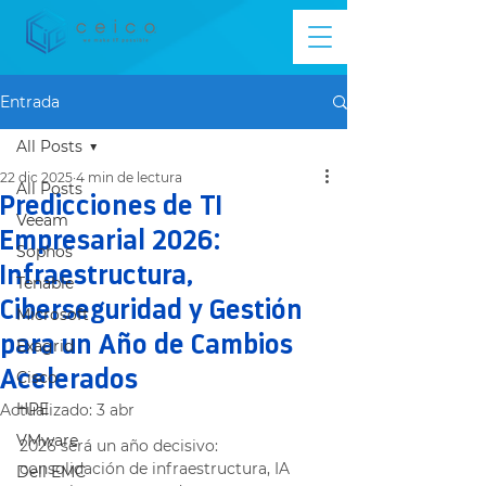
Entrada
All Posts
22 dic 2025
4 min de lectura
All Posts
Predicciones de TI
Veeam
Empresarial 2026:
Sophos
Infraestructura,
Tenable
Ciberseguridad y Gestión
Microsoft
para un Año de Cambios
Exagrid
Acelerados
Cisco
HPE
Actualizado:
3 abr
VMware
2026 será un año decisivo: 
consolidación de infraestructura, IA 
Dell EMC