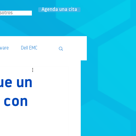
Agenda una cita
sotros
ware
Dell EMC
ue un
 con