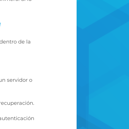
e
dentro de la 
n servidor o 
recuperación.
autenticación 