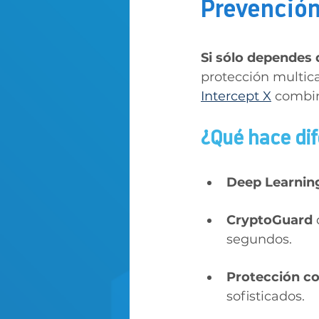
Prevención
Si sólo dependes d
protección multica
Intercept X
 combin
¿Qué hace di
Deep Learnin
CryptoGuard
segundos.
Protección co
sofisticados.