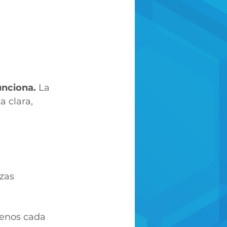
nciona. 
La 
 clara, 
zas 
menos cada 