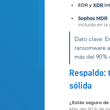
EDR y 
XDR 
in
Sophos MDR
:
incluido en la 
Dato clave: E
ransomware an
más del 90 % 
Respaldo: 
sólida
¿Estás seguro de 
Más del 50 % de lo