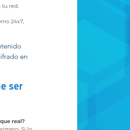
 tu red.
rno 24x7, 
etenido 
ifrado en 
e ser 
que real? 
imero. Si lo 