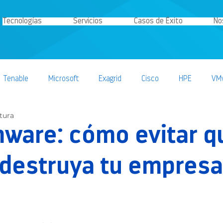
Tecnologías
Servicios
Casos de Éxito
No
Tenable
Microsoft
Exagrid
Cisco
HPE
VM
tura
ción
Nakivo
Estategia IT
Nutanix
ware: cómo evitar q
destruya tu empresa