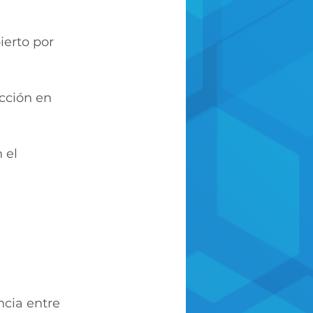
ierto por 
acción en 
 el 
cia entre 