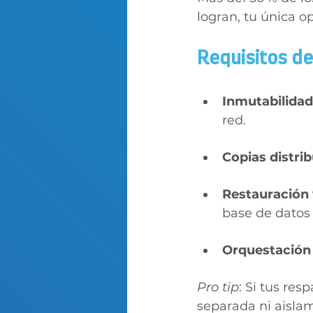
logran, tu única o
Requisitos d
Inmutabilidad
red.
Copias distri
Restauración 
base de datos 
Orquestación
Pro tip
: Si tus re
separada ni aislam