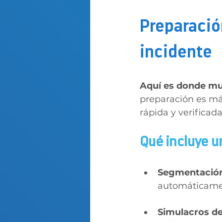
Preparación
incidente
Aquí es donde muc
preparación es más
rápida y verificad
Qué incluye u
Segmentación 
automáticame
Simulacros d