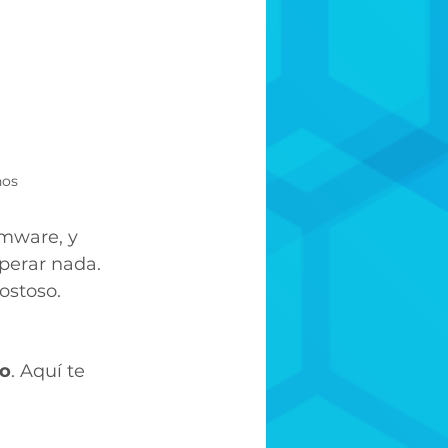
hos
mware, y 
perar nada. 
ostoso.
 
do
. Aquí te 