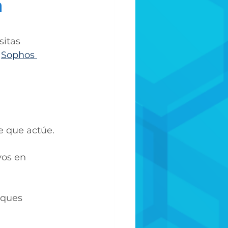
n
itas 
 
Sophos 
e que actúe.
vos en 
aques 