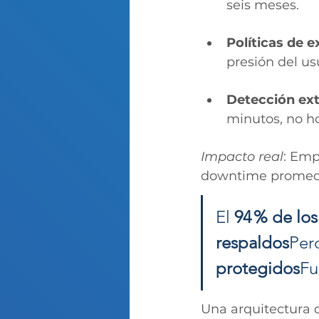
seis meses.
Políticas de 
presión del usu
Detección ext
minutos, no ho
Impacto real
: Emp
downtime promedio
El 
94 % de los
respaldos
Pero
protegidos
Fu
Una arquitectura 