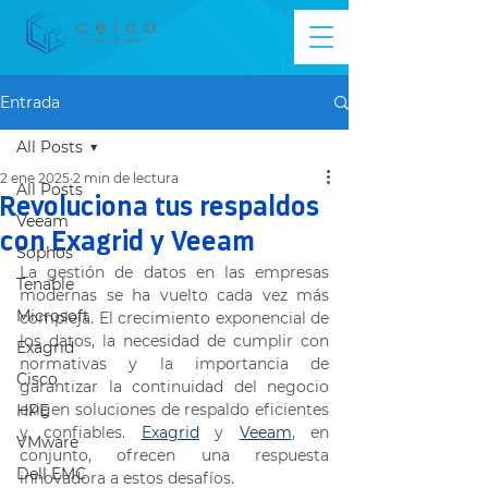
Entrada
All Posts
2 ene 2025
2 min de lectura
All Posts
Revoluciona tus respaldos
Veeam
con Exagrid y Veeam
Sophos
La gestión de datos en las empresas 
Tenable
modernas se ha vuelto cada vez más 
Microsoft
compleja. El crecimiento exponencial de 
los datos, la necesidad de cumplir con 
Exagrid
normativas y la importancia de 
Cisco
garantizar la continuidad del negocio 
exigen soluciones de respaldo eficientes 
HPE
y confiables. 
Exagrid
 y 
Veeam
, en 
VMware
conjunto, ofrecen una respuesta 
Dell EMC
innovadora a estos desafíos. 