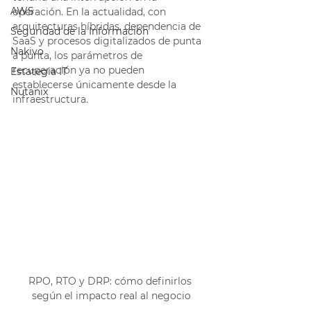
AWS
operación. En la actualidad, con 
arquitecturas híbridas, dependencia de 
Seguridad de la Información
SaaS y procesos digitalizados de punta 
Nakivo
a punta, los parámetros de 
recuperación ya no pueden 
Estategia IT
establecerse únicamente desde la 
Nutanix
infraestructura.
RPO, RTO y DRP: cómo definirlos 
según el impacto real al negocio