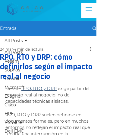
Entrada
All Posts
24 mar
4 min de lectura
All Posts
RPO, RTO y DRP: cómo
Veeam
definirlos según el impacto
Sophos
real al negocio
Tenable
Microsoft
Definir 
RPO, RTO y DRP
 exige partir del 
impacto real al negocio, no de 
Exagrid
capacidades técnicas aisladas.
Cisco
HPE
RPO, RTO y DRP suelen definirse en 
documentos formales, pero en muchos 
VMware
entornos no reflejan el impacto real que 
Dell EMC
tendría una interrupción en la 