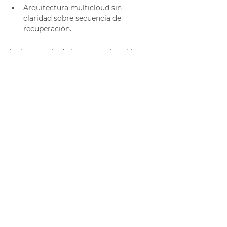
Arquitectura multicloud sin 
claridad sobre secuencia de 
recuperación.
En la mayoría de los casos, el problema 
no es ausencia de tecnología, sino 
desalineación entre objetivos y realidad 
operativa.
¿Qué ocurre cuando no se 
gestionan correctamente?
Recuperaciones más lentas de lo 
esperado.
Sobrecarga técnica posterior al 
incidente.
Pérdida de confianza directiva.