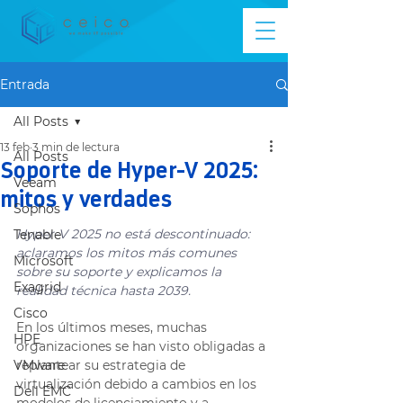
Entrada
All Posts
13 feb
3 min de lectura
All Posts
Soporte de Hyper-V 2025:
Veeam
mitos y verdades
Sophos
Hyper-V 2025 no está descontinuado: 
Tenable
aclaramos los mitos más comunes 
Microsoft
sobre su soporte y explicamos la 
Exagrid
realidad técnica hasta 2039.
Cisco
En los últimos meses, muchas 
HPE
organizaciones se han visto obligadas a 
VMware
replantear su estrategia de 
virtualización debido a cambios en los 
Dell EMC