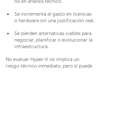
no en análisis técnico.
Se incrementa el gasto en licencias 
o hardware sin una justificación real.
Se pierden alternativas viables para 
negociar, planificar o evolucionar la 
infraestructura.
No evaluar Hyper-V no implica un 
riesgo técnico inmediato, pero sí puede 
convertirse en un riesgo estratégico en 
un mercado que está cambiando 
rápidamente.
¿Cómo ayuda Ceico?
Ceico
 acompaña a las organizaciones 
desde un enfoque 
consultivo
, ayudando 
a evaluar escenarios reales de 
virtualización, diseñar arquitecturas 