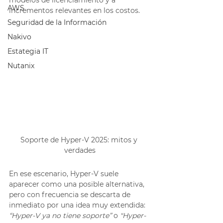
modelos de licenciamiento y a 
AWS
incrementos relevantes en los costos.
Seguridad de la Información
Nakivo
Estategia IT
Nutanix
Soporte de Hyper-V 2025: mitos y 
verdades
En ese escenario, Hyper-V suele 
aparecer como una posible alternativa, 
pero con frecuencia se descarta de 
inmediato por una idea muy extendida: 
“Hyper-V ya no tiene soporte” 
o
 "Hyper-