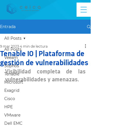
Entrada
All Posts
9 mar 2023
4 min de lectura
All Posts
Tenable IO | Plataforma de
Veeam
gestión de vulnerabilidades
Sophos
Visibilidad completa de las 
Tenable
vulnerabilidades y amenazas.
Microsoft
Exagrid
Cisco
HPE
VMware
Dell EMC