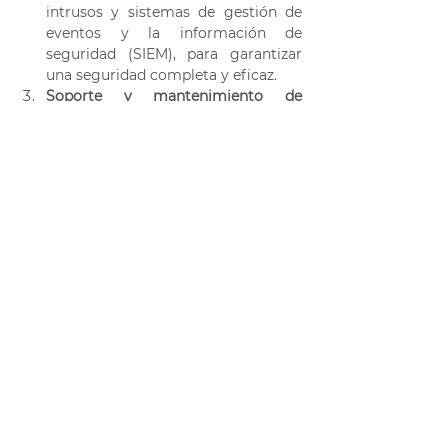
intrusos y sistemas de gestión de 
eventos y la información de 
seguridad (SIEM), para garantizar 
una seguridad completa y eficaz. 
Soporte y mantenimiento de 
Tenable.io:
 Ceico puede 
proporcionar soporte y 
mantenimiento continuos para 
Tenable.io para garantizar que la 
plataforma esté funcionando sin 
problemas. Con el soporte de Ceico, 
los problemas pueden ser 
identificados y solucionados 
rápidamente, y las actualizaciones y 
parches pueden ser implementados 
sin problemas. Esto ayuda a 
garantizar que la plataforma esté 
siempre actualizada y que la 
organización esté protegida contra 
las últimas amenazas de seguridad. 