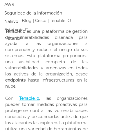
AWS
Seguridad de la Información
Blog | Ceico | Tenable IO
Nakivo
Estategia IT
Tenable.io
 es una plataforma de gestión 
de vulnerabilidades diseñada para 
Nutanix
ayudar a las organizaciones a 
comprender y reducir el riesgo de sus 
sistemas. Esta plataforma proporciona 
una visibilidad completa de las 
vulnerabilidades y amenazas en todos 
los activos de la organización, desde 
endpoints
 hasta infraestructuras en la 
nube. 
Con 
Tenable.io
, las organizaciones 
pueden tomar medidas proactivas para 
protegerse contra las vulnerabilidades 
conocidas y desconocidas antes de que 
los atacantes las exploren. La plataforma 
utiliza una variedad de herramientas de 