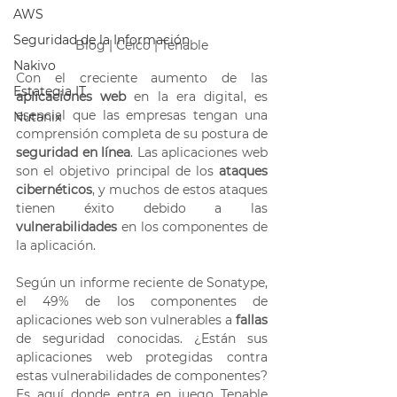
AWS
Seguridad de la Información
Blog | Ceico | Tenable
Nakivo
Con el creciente aumento de las 
Estategia IT
aplicaciones web
 en la era digital, es 
esencial que las empresas tengan una 
Nutanix
comprensión completa de su postura de
seguridad en línea
. Las aplicaciones web 
son el objetivo principal de los 
ataques 
cibernéticos
, y muchos de estos ataques 
tienen éxito debido a las 
vulnerabilidades 
en los componentes de 
la aplicación. 
Según un informe reciente de Sonatype, 
el 49% de los componentes de 
aplicaciones web son vulnerables a 
fallas 
de seguridad conocidas. ¿Están sus 
aplicaciones web protegidas contra 
estas vulnerabilidades de componentes? 
Es aquí donde entra en juego Tenable 