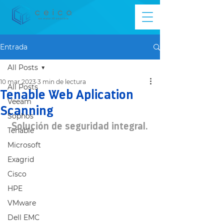
Entrada
All Posts
10 mar 2023
3 min de lectura
All Posts
Tenable Web Aplication
Veeam
Scanning
Sophos
Solución de seguridad integral.
Tenable
Microsoft
Exagrid
Cisco
HPE
VMware
Dell EMC