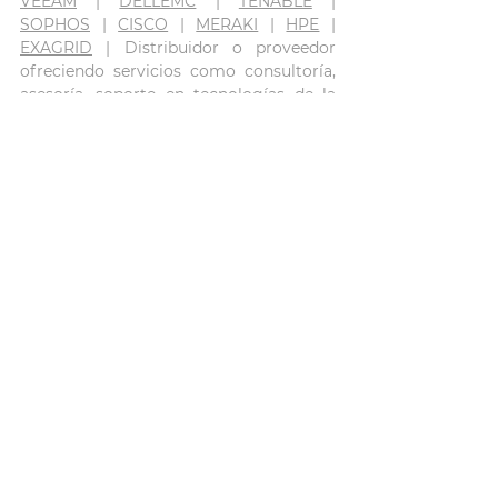
VEEAM
 | 
DELLEMC
 | 
TENABLE
 | 
SOPHOS
 | 
CISCO
 | 
MERAKI
 | 
HPE
 | 
EXAGRID
 | Distribuidor o proveedor 
ofreciendo servicios como consultoría, 
asesoría, soporte en tecnologías de la 
información, etc.
Tenable
Ver todo
Entradas recientes