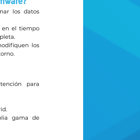
omware? 
ar los datos 
 en el tiempo 
leta. 
odifiquen los 
orno. 
tención para 
id. 
lia gama de 