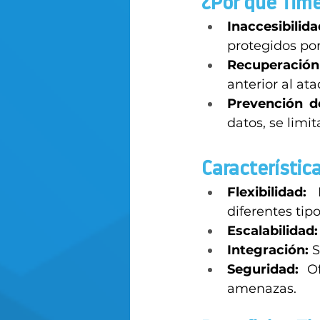
¿Por qué Time
Inaccesibilida
protegidos po
Recuperación
anterior al at
Prevención d
datos, se limi
Característic
Flexibilidad:
 
diferentes tipo
Escalabilidad:
Integración:
 
Seguridad:
 O
amenazas. 