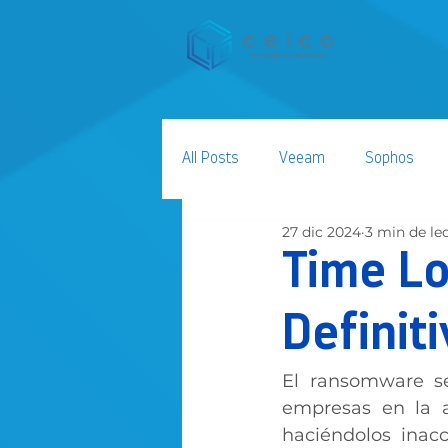
All Posts
Veeam
Sophos
27 dic 2024
3 min de le
AWS
Seguridad de la Informa
Time Lo
Definit
El ransomware s
empresas en la a
haciéndolos inac