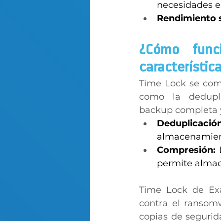
necesidades es
Rendimiento s
¿Cómo func
característica
Time Lock se comp
como la dedupli
backup completa y 
Deduplicación
almacenamient
Compresión:
 
permite almac
Time Lock de Exa
contra el ransomw
copias de segurid