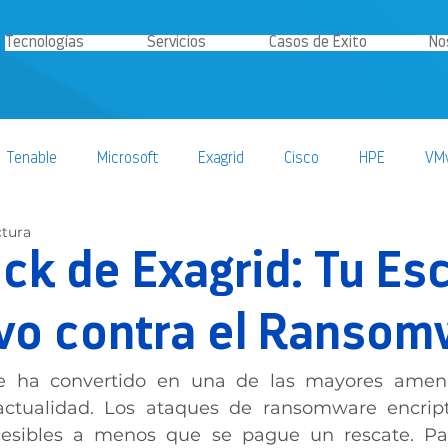
Tecnologías
Servicios
Casos de Éxito
No
Tenable
Microsoft
Exagrid
Cisco
HPE
VM
ctura
ción
Nakivo
Estategia IT
Nutanix
ck de Exagrid: Tu Es
ivo contra el Ransom
e ha convertido en una de las mayores amena
ctualidad. Los ataques de ransomware encripta
cesibles a menos que se pague un rescate. Par