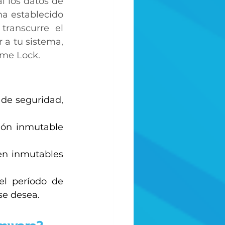
 los datos de 
a establecido 
ranscurre el 
a tu sistema, 
ime Lock. 
de seguridad, 
ión inmutable 
en inmutables 
el período de 
se desea. 