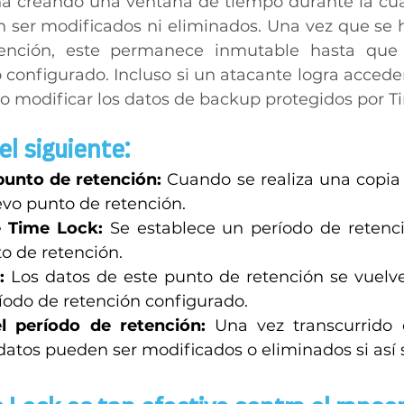
a creando una ventana de tiempo durante la cual
ser modificados ni eliminados. Una vez que se h
nción, este permanece inmutable hasta que t
configurado. Incluso si un atacante logra acceder 
o modificar los datos de backup protegidos por T
el siguiente: 
punto de retención:
 Cuando se realiza una copia 
vo punto de retención. 
e Time Lock:
 Se establece un período de retenc
o de retención. 
:
 Los datos de este punto de retención se vuelv
íodo de retención configurado. 
l período de retención:
 Una vez transcurrido 
 datos pueden ser modificados o eliminados si así 