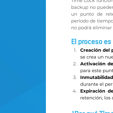
Time Lock funcion
backup no pueden 
un punto de rete
período de tiempo 
no podrá eliminar 
El proceso es 
Creación del 
se crea un nue
Activación d
para este punt
Inmutabilidad
durante el per
Expiración de
retención, los