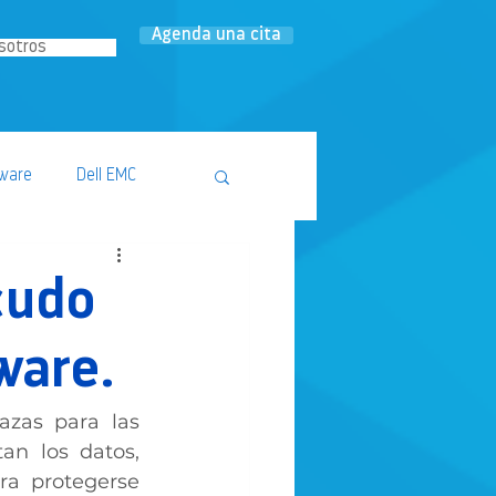
Agenda una cita
sotros
ware
Dell EMC
cudo
ware.
zas para las 
n los datos, 
a protegerse 