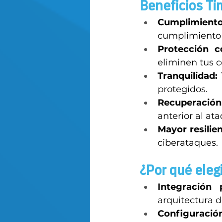
Beneficios Ti
Cumplimient
cumplimiento 
Protección c
eliminen tus c
Tranquilidad:
protegidos. 
Recuperación
anterior al a
Mayor resilien
ciberataques. 
¿Por qué eleg
Integración p
arquitectura d
Configuración 