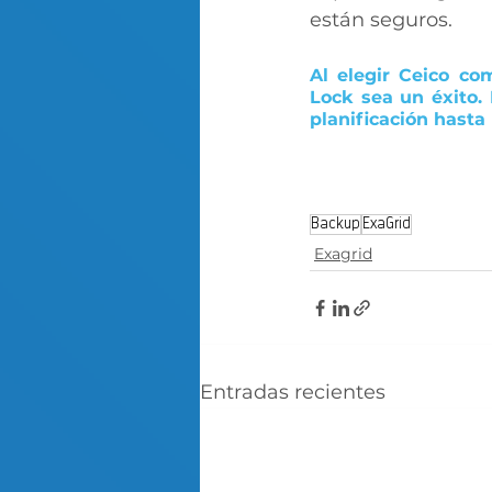
están seguros. 
Al elegir Ceico co
Lock sea un éxito.
planificación hasta
Backup
ExaGrid
Exagrid
Entradas recientes