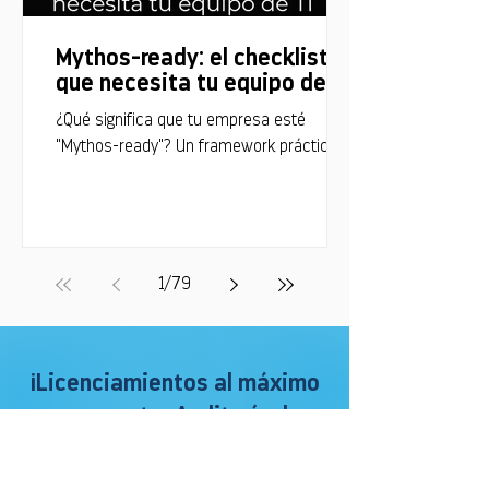
Mythos-ready: el checklist
que necesita tu equipo de TI
¿Qué significa que tu empresa esté
"Mythos-ready"? Un framework práctico
para que tu empresa esté lista frente a
vulnerabilidades descubiertas por IA a
velocidad de máquina.
1
/
79
¡Licenciamientos al máximo
con nuestra Auditoría de
Consola!