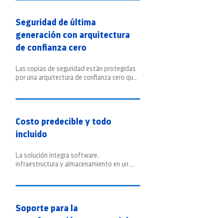
asegurando la continuidad operativa de las 
empresas.
Seguridad de última
generación con arquitectura
de confianza cero
Las copias de seguridad están protegidas 
por una arquitectura de confianza cero que 
es versionada y mantenida de forma 
continua. Esto garantiza que tus datos 
estén siempre seguros y listos para una 
recuperación ágil.
Costo predecible y todo
incluido
La solución integra software, 
infraestructura y almacenamiento en un 
único servicio. Este enfoque todo en uno 
elimina costos inesperados y asegura una 
inversión predecible para las empresas.
Soporte para la