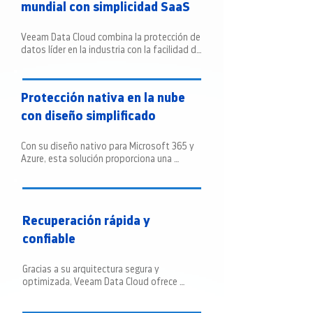
mundial con simplicidad SaaS
Veeam Data Cloud combina la protección de 
datos líder en la industria con la facilidad de 
un servicio SaaS. Esto permite a las 
empresas proteger sus datos de Microsoft 
365 y Azure con confianza, sin la 
Protección nativa en la nube
complejidad operativa habitual.
con diseño simplificado
Con su diseño nativo para Microsoft 365 y 
Azure, esta solución proporciona una 
protección avanzada que está lista para 
usar desde el primer momento. Las políticas 
automatizadas facilitan la gestión de datos 
y garantizan que estén protegidos en todo 
Recuperación rápida y
momento.
confiable
Gracias a su arquitectura segura y 
optimizada, Veeam Data Cloud ofrece 
restauraciones rápidas y precisas. Esto 
minimiza el impacto de cualquier incidente, 